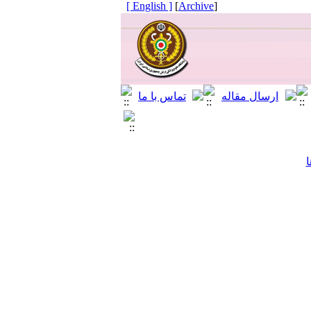
[ English ]
]
Archive
[
ا