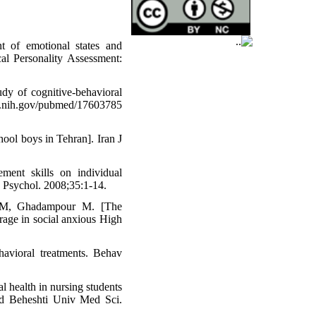
 of emotional states and
cal Personality Assessment:
dy of cognitive-behavioral
m.nih.gov/pubmed/17603785
hool boys in Tehran]. Iran J
ent skills on individual
es Psychol. 2008;35:1-14.
M, Ghadampour M. [The
 rage in social anxious High
avioral treatments. Behav
 health in nursing students
id Beheshti Univ Med Sci.