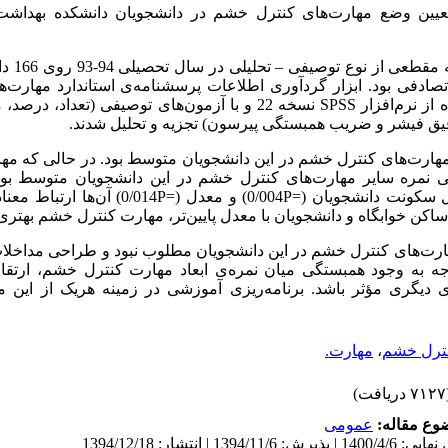
عیین وضع مهارت
های کنترل خشم در دانشجویان دانشکده بهداشت
این مطالعه.
تصادفی بود. ابزار گردآوری اطلاعات پرسشنامه
ی استاندارد مهارت
ه
های توصیفی (تعداد، درصد، م
نسخه 22 و با آزمون
SPSS
افزار
ه از نرم
 دقیق فیشر و ضریب همبستگی پیرسون) تجزیه و تحلیل شدند
مهارت
های کنترل خشم در این دانشجویان متوسط بود. در حالی که م
ی نمره سایر مهارت
های کنترل خشم در این دانشجویان متوسط بود
ها ارتباط معن.
0/014) آن
‌P=
0/004) و معدل (
‌P=
حل سکونت دانشجویان
کن خوابگاه و دانشجویان با معدل پایین
تر، مهارت کنترل خشم بهتری.
ارت
های کنترل خشم در این دانشجویان مطلوب نبود و طراحی مداخلات 
ه به وجود همبستگی میان نمره
ی ابعاد مهارت کنترل خشم، ارتقای
ای دیگری مؤثر باشد. برنامه
ریزی آموزشی در زمینه هریک از این م
مهارت.
،
ترل خشم
(۷۱۲۷
ضوع مقاله
عمومى