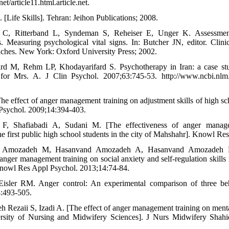
/article11.html.article.net.
 [Life Skills]. Tehran: Jeihon Publications; 2008.
r C, Ritterband L, Syndeman S, Reheiser E, Unger K. Assessment
ts. Measuring psychological vital signs. In: Butcher JN, editor. Clini
aches. New York: Oxford University Press; 2002.
rd M, Rehm LP, Khodayarifard S. Psychotherapy in Iran: a case stu
 for Mrs. A. J Clin Psychol. 2007;63:745-53. http://www.ncbi.nl
he effect of anger management training on adjustment skills of high sc
 Psychol. 2009;14:394-403.
F, Shafiabadi A, Sudani M. [The effectiveness of anger managem
the first public high school students in the city of Mahshahr]. Knowl R
d Amozadeh M, Hasanvand Amozadeh A, Hasanvand Amozadeh 
 anger management training on social anxiety and self-regulation skills
nowl Res Appl Psychol. 2013;14:74-84.
isler RM. Anger control: An experimental comparison of three beh
:493-505.
 Rezaii S, Izadi A. [The effect of anger management training on mental
rsity of Nursing and Midwifery Sciences]. J Nurs Midwifery Shah