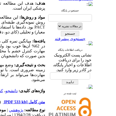
هدف:
هدف این مطالعه ت
پزشکی ایران است.
جستجو در پایگاه
مواد و روش
ها:
روش نمونه
گیری طبقه
ای 
ها با استفاد
بود. داده
PACT
معیار) و تحلیلی (کای دو،.
جستجوی پیشرفته
یافته
ها:
میانگین نمره کلی 
ها خوب بود ول
آن
%
در 62
دریافت اطلاعات پایگاه
مهارت کنترل خشم با م (
نشانی پست الکترونیک
بدین صورت که دانشجویان سا
خود را برای دریافت
اطلاعات و اخبار پایگاه،
بحث و نتیجه
گیری:
وضع مه
در کادر زیر وارد کنید.
زمینه ضروری است. با توج
مهارت
ها می
تواند بر ارتق
می
شود.
کن
،
دانشجو
واژه‌های کلیدی:
ثبت شده در
 دریافت)
[PDF 533 kb]
متن کامل
مو:
|
پژوهشي
نوع مطالعه:
دریافت: 1394/2/28 | ویرایش نهایی: 1400/4/6 | پذیرش: 1394/11/6 | انتشار: 1394/12/18