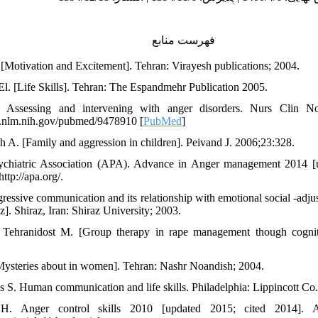
فهرست منابع
[Motivation and Excitement]. Tehran: Virayesh publications; 2004.
El. [Life Skills]. Tehran: The Espandmehr Publication 2005.
 Assessing and intervening with anger disorders. Nurs Clin N
i.nlm.nih.gov/pubmed/9478910 [
PubMed
]
h A. [Family and aggression in children]. Peivand J. 2006;23:328.
ychiatric Association (APA). Advance in Anger management 2014 [u
ttp://apa.org/.
ressive communication and its relationship with emotional social -adju
z]. Shiraz, Iran: Shiraz University; 2003.
, Tehranidost M. [Group therapy in rape management though cogni
[Mysteries about in women]. Tehran: Nashr Noandish; 2004.
 S. Human communication and life skills. Philadelphia: Lippincott Co.
H. Anger control skills 2010 [updated 2015; cited 2014]. Ava