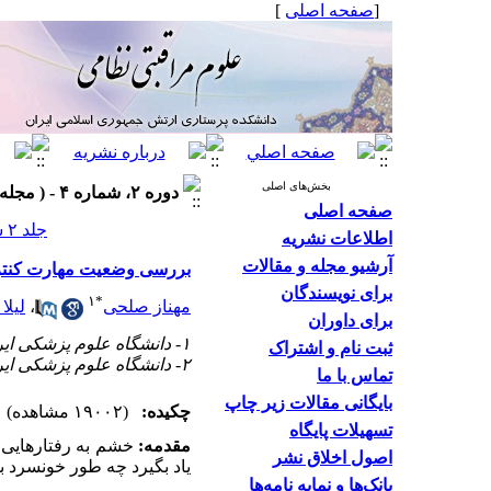
]
صفحه اصلی
[
بخش‌های اصلی
دوره ۲، شماره ۴ - ( مجله علوم مراقبتی نظامی ۱۳۹۴ )
صفحه اصلی
جلد ۲ شماره ۴ صفحات ۲۴۵-۲۳۸
اطلاعات نشریه
آرشیو مجله و مقالات
بررسی وضعیت مهارت کنتر
برای نویسندگان
۱
*
لیلا
،
مهناز صلحی
برای داوران
۱- دانشگاه علوم پزشکی ایران،دانشکده بهداشت، گروه خدمات بهداشتی و آموزش.
ثبت نام و اشتراک
۲- دانشگاه علوم پزشکی ایران، دانشکده بهداشت (*نویسنده مسئول).
تماس با ما
بایگانی مقالات زیر چاپ
چکیده:
(۱۹۰۰۲ مشاهده)
تسهیلات پایگاه
مقدمه:
خشم به رفتارهایی
اصول اخلاق نشر
یاد بگیرد چه طور خونسرد.
بانک‌ها و نمایه نامه‌ها