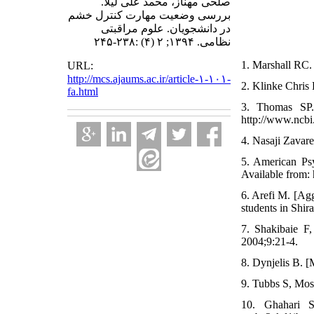
صلحی مهناز، محمد علی لیلا.
بررسی وضعیت مهارت کنترل خشم
در دانشجویان. علوم مراقبتی
نظامی. ۱۳۹۴; ۲ (۴) :۲۳۸-۲۴۵
1. Marshall RC. 
URL:
http://mcs.ajaums.ac.ir/article-۱-۱۰۱-
2. Klinke Chris 
fa.html
3. Thomas SP.
http://www.ncb
4. Nasaji Zavare
5. American Ps
Available from: h
6. Arefi M. [Agg
students in Shira
7. Shakibaie F
2004;9:21-4.
8. Dynjelis B. 
9. Tubbs S, Moss
10. Ghahari S