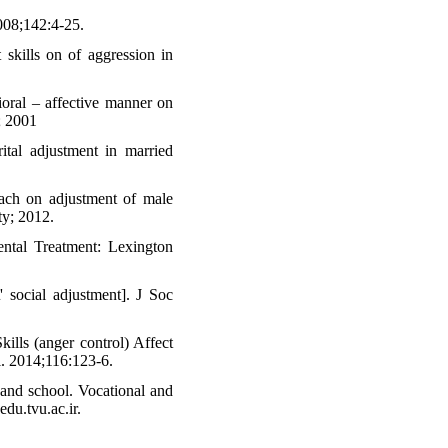
2008;142:4-25.
kills on of aggression in
ioral – affective manner on
; 2001
ital adjustment in married
oach on adjustment of male
y; 2012.
tal Treatment: Lexington
' social adjustment]. J Soc
lls (anger control) Affect
. 2014;116:123-6.
 and school. Vocational and
du.tvu.ac.ir.