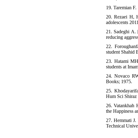
19. Taremian F. 
20. Rezaei H, 
adolescents 2011
21. Sadeghi A. 
reducing aggress
22. Foroughanfa
student Shahid B
23. Hatami MH. 
students at Ima
24. Novaco RW.
Books; 1975.
25. Khodayarifa
Hum Sci Shiraz 
26. Vatankhah H
the Happiness a
27. Hemmati J. 
Technical Univer