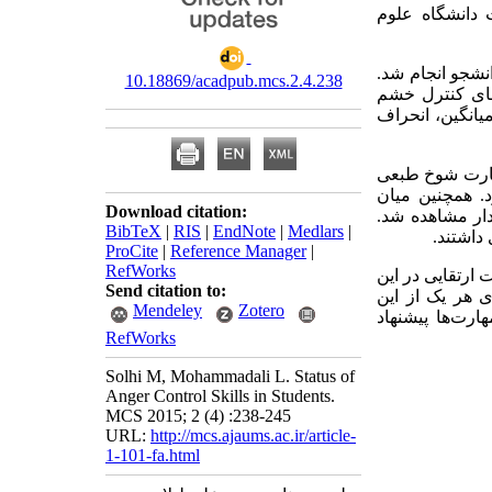
 دانشگاه علوم
 مقطعی از نوع توصیفی – تحلیلی در سال تحصیلی 94-93 روی 166 دانشجو انجام شد
10.18869/acadpub.mcs.2.4.238
ای کنترل خشم
یانگین، انحراف
هارت شوخ طبعی
. همچنین میان
Download citation:
ادار مشاهده شد
BibTeX
|
RIS
|
EndNote
|
Medlars
|
 داشتند
ProCite
|
Reference Manager
|
RefWorks
ارتقایی در این
Send citation to:
 هر یک از این
Mendeley
Zotero
هارت
ها پیشنهاد
RefWorks
Solhi M, Mohammadali L. Status of
Anger Control Skills in Students.
MCS 2015; 2 (4) :238-245
URL:
http://mcs.ajaums.ac.ir/article-
1-101-fa.html