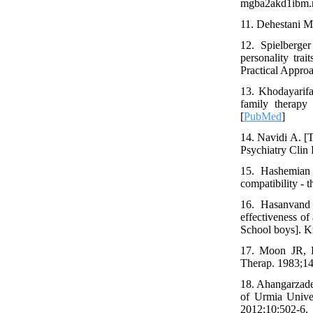
mgba2akd1ibm.net
11. Dehestani M.
12. Spielberge
personality trai
Practical Appro
13. Khodayarifa
family therapy
[
PubMed
]
14. Navidi A. [T
Psychiatry Clin
15. Hashemian 
compatibility - 
16. Hasanvan
effectiveness of
School boys]. K
17. Moon JR, E
Therap. 1983;14
18. Ahangarzadeh
of Urmia Unive
2012;10:502-6.