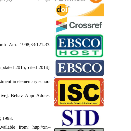
orth Am. 1998;33:121-33.
pdated 2015; cited 2014].
stment in elementary school
tive]. Behav Appr Adoles.
; 1998.
ilable from: http://xn--