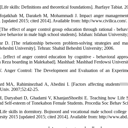
[Life skills: Definitions and theoretical foundations]. Jharfaye Tabiat. 
Hojatkhah M, Darakeh M, Mohammadi J. Impact anger management s
 [updated 2015; cited 2014]. Available from: http://www.civilica.com/.
[The effect of anger control group education through rational - behav
ive behavior in male high school students]. Isfahan: Isfahan University
r D. [The relationship between problem-solving strategies and mar
eheshti University]. Tehran: Shahid Beheshti University; 2006.
[effect of anger control education by cognitive - behavioral appr
m Reza boarding in Malekabad]. Mashhad: Mashhad Ferdowsi Universit
 Anger Control: The Development and Evaluation of an Experimen
rd MA, Rahiminezhad A, Abedini I. [Factors affecting students\\\\\\\
Univ. 2007;52:42-25.
, Daryabari D, Ghadami V, KhanjanShoeibi E. Teaching how Life Ski
nd Self-esteem of Tonekabon Female Students. Procedia Soc Behav Sci
Life skills in dormitory. Bojnoord and vocational male school college
sity 2015 [updated 2015; cited 2014]. Available from: http://www.abd.e