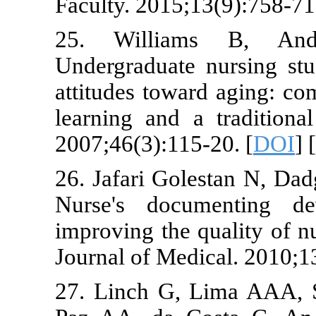
Faculty. 2015
25. Willi
Undergraduat
attitudes tow
learning and
2007;46(3):11
26. Jafari Gol
Nurse's doc
improving the
Journal of Med
27. Linch G,