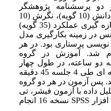
مه پژوهشگر
ساخته اندازه گیری میزان دانش (10 گویه)، نگرش (10
گویه) و یک چک لیست اندازه گیری عملکرد (35 گویه)
بکارگیری مدل
ی بود. در هر
زش در گروه
 ساعته، در طول چهار
هفته و در روش چند رسانه ای طی 4 جلسه 45 دقیقه
مون در هر دو گروه
زمون فیشر، تی
نسخه 16 انجام