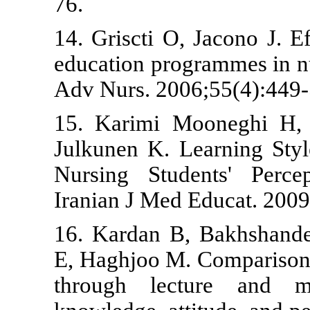
76.
14. Griscti O,
education prog
Adv Nurs. 200
15. Karimi M
Julkunen K. L
Nursing Stud
Iranian J Med
16. Kardan B
E, Haghjoo M.
through lec