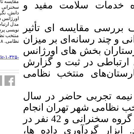
مقایسه تاثیر آموزش به دو روش
لامت مفید و
سخنرانی و چند‌ رسانه‌ای بر میزان
دانش، نگرش و عملکرد پرستاران
اورژانس در زمینه بکارگیری یک
مدل ارتباطی در ثبت و گزارش
سه ای تأثیر
نویسی پرستاری در بیمارستان‌های
منتخب نظامی. علوم مراقبتی
ه‌ای بر میزان
نظامی. ۱۳۹۸; ۶ (۴) :۲۵۷-۲۶۶
های‌ اورژانس
URL:
http://mcs.ajaums.ac.ir/article-۱-۳۲۵-
ثبت و گزارش
fa.html
نتخب نظامی
حاضر در سال
1398 ران انجام
شد. حجم نمونه 42 نفر در گروه سخنرانی و 42 نفر در
آوری داده ها