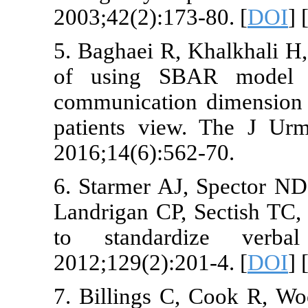
2003;42(2):17
5. Baghaei R,
of using SB
communicatio
patients vie
2016;14(6):56
6. Starmer AJ
Landrigan CP,
to standard
2012;129(2):2
7. Billings C