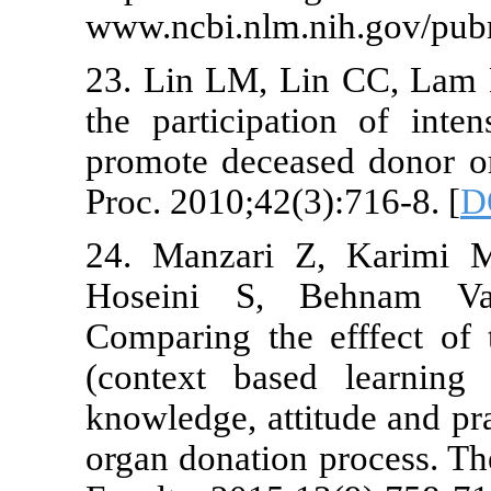
www.ncbi.nlm
23. Lin LM, 
the participa
promote decea
Proc. 2010;42(
24. Manzari
Hoseini S,
Comparing th
(context bas
knowledge, att
organ donatio