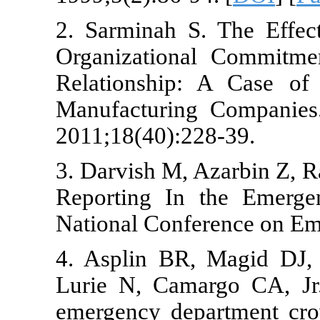
2. Sarminah S
Organization
Relationship
Manufacturin
2011;18(40):2
3. Darvish M,
Reporting In
National Con
4. Asplin BR
Lurie N, Cam
emergency de