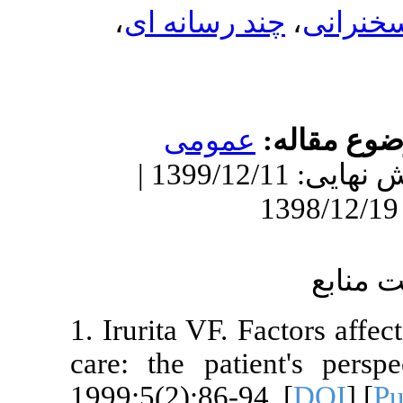
،
رسانه ای
مومى
دریافت: 1398/6/11 | ویرایش نهایی: 1399/12/11 |
1. Irurita VF.
care: the pat
1999;5(2):86-9