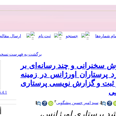
[ English ]
]
Archive
[
برگشت به فهرست نسخه ها
د‌ رسانه‌ای بر
ژانس در زمینه
نویسی پرستاری
‎ 10.29252/mcs.6.4.1
۳
پیشگویی
۱- ژانس