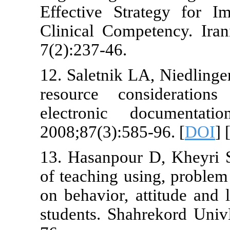
Effective St
Clinical Com
7(2):237-46.
12. Saletnik 
resource co
electronic
2008;87(3):58
13. Hasanpour
of teaching us
on behavior, 
students. Sha