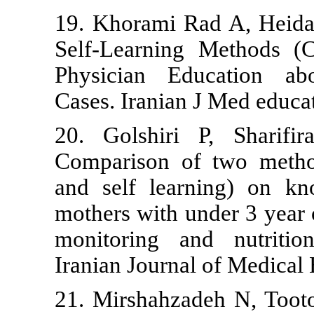
19. Khorami 
Self-Learnin
Physician E
Cases. Iranian
20. Golshiri
Comparison o
and self lea
mothers with 
monitoring a
Iranian Journa
21. Mirshahz