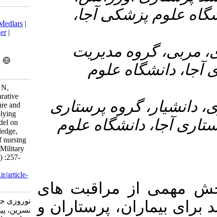
زشکی آجا
Download citation:
BibTeX
|
RIS
|
EndNote
|
Medlars
|
ProCite
|
Reference Manager
|
RefWorks
۲- دیریت
Send citation to:
Mendeley
Zotero
ه علوم
RefWorks
Norouzi. J, Jafari Golestan N,
Pishgooie S A H. A Comparative
۳-  پرستاری
Study on the Effect of lecture and
multimedia Training of applying
نشگاه علوم
SBAR communication model on
Emergency Nurses’ Knowledge,
attitude and performance of nursing
documentation in Selected Military
Hospitals. MCS 2019; 6 (4) :257-
266
URL:
http://mcs.ajaums.ac.ir/article-
1-325-fa.html
 مراقبت های
نوروزی جلیل، جعفری گلستان
ن، پرستاران و
نسرین، پیشگویی سید امیر حسین.