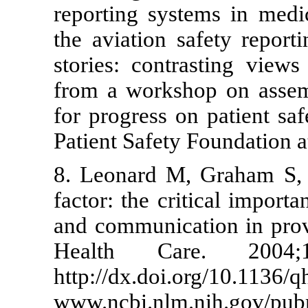
reporting sys
the aviation 
stories: cont
from a worksh
for progress 
Patient Safet
8. Leonard 
factor: the cr
and communica
Health Ca
http://dx.doi.
www.ncbi.nlm