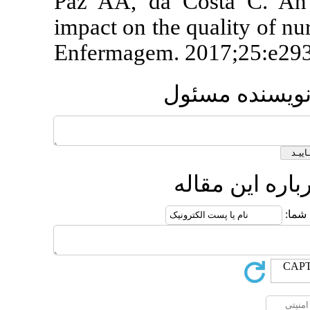
Paz AA, da C
impact on the 
Enfermagem. 
ول
ه