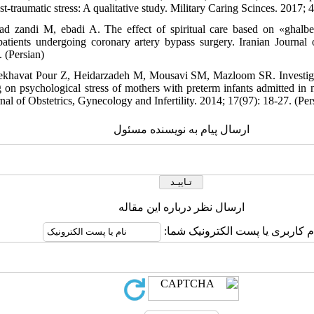
t-traumatic stress: A qualitative study. Military Caring Scinces. 2017; 4(
d zandi M, ebadi A. The effect of spiritual care based on «ghalbe
patients undergoing coronary artery bypass surgery. Iranian Journal
. (Persian)
ekhavat Pour Z, Heidarzadeh M, Mousavi SM, Mazloom SR. Investigatin
ng on psychological stress of mothers with preterm infants admitted in n
nal of Obstetrics, Gynecology and Infertility. 2014; 17(97): 18-27. (Pers
ارسال پیام به نویسنده مسئول
ارسال نظر درباره این مقاله
ام کاربری یا پست الکترونیک شما