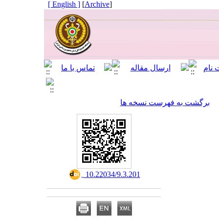
[ English ]
]
Archive
[
برگشت به فهرست نسخه ها
‎ 10.22034/9.3.201