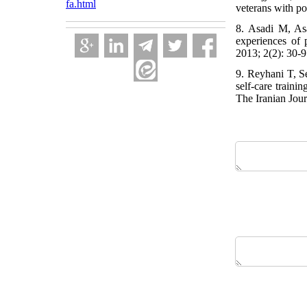
fa.html
veterans with pos
8. Asadi M, Asa
experiences of 
2013; 2(2): 30-9
9. Reyhani T, S
self-care traini
The Iranian Jour