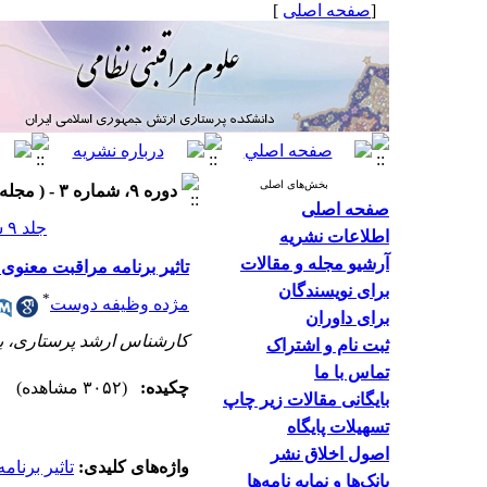
]
صفحه اصلی
[
بخش‌های اصلی
دوره ۹، شماره ۳ - ( مجله علوم مراقبتی نظامی ۱۴۰۱ )
صفحه اصلی
جلد ۹ شماره ۳ صفحات ۲۰۲-۲۰۱
اطلاعات نشریه
آرشیو مجله و مقالات
تاثیر برنامه مراقبت معنوی
برای نویسندگان
*
مژده وظیفه دوست
برای داوران
کارشناس ارشد پرستاری، بیمارستان ۵۵۰ آجا، بهداشت و درما
ثبت نام و اشتراک
تماس با ما
چکیده:
(۳۰۵۲ مشاهده)
بایگانی مقالات زیر چاپ
تسهیلات پایگاه
اصول اخلاق نشر
واژه‌های کلیدی:
تاثیر برنا
بانک‌ها و نمایه نامه‌ها