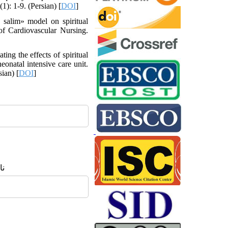
1): 1-9. (Persian) [
DOI
]
 salim» model on spiritual
 of Cardiovascular Nursing.
g the effects of spiritual
eonatal intensive care unit.
ian) [
DOI
]
ن: