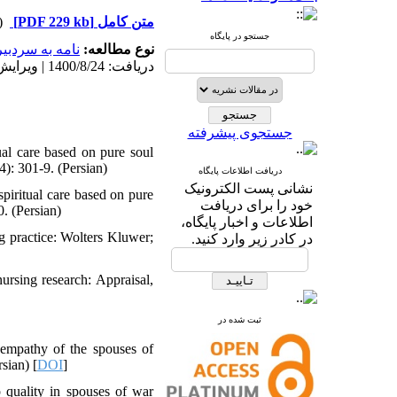
 دریافت)
[PDF 229 kb]
متن کامل
جستجو در پایگاه
نوع مطالعه:
نامه به سردبیر
دریافت: 1400/8/24 | ویرایش نهایی: 1401/10/25 | پذیرش: 1401/11/1 | انتشار: 1401/9/10
جستجوی پیشرفته
al care based on pure soul
4): 301-9. (Persian)
دریافت اطلاعات پایگاه
نشانی پست الکترونیک
piritual care based on pure
خود را برای دریافت
0. (Persian)
اطلاعات و اخبار پایگاه،
g practice: Wolters Kluwer;
در کادر زیر وارد کنید.
rsing research: Appraisal,
ثبت شده در
 empathy of the spouses of
sian) [
DOI
]
 quality in spouses of war