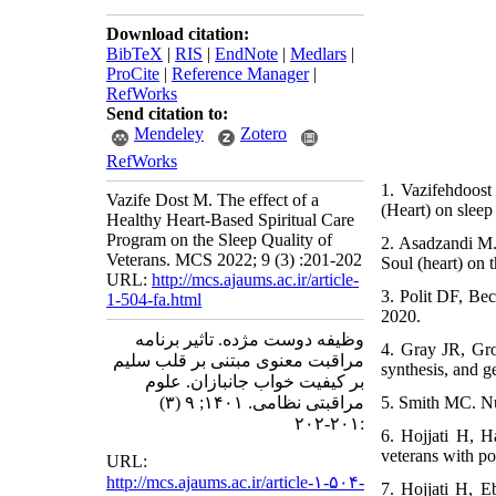
Download citation:
BibTeX
|
RIS
|
EndNote
|
Medlars
|
ProCite
|
Reference Manager
|
RefWorks
Send citation to:
Mendeley
Zotero
RefWorks
1. Vazifehdoost
Vazife Dost M. The effect of a
(Heart) on sleep
Healthy Heart-Based Spiritual Care
Program on the Sleep Quality of
2. Asadzandi M. 
Veterans. MCS 2022; 9 (3) :201-202
Soul (heart) on 
URL:
http://mcs.ajaums.ac.ir/article-
3. Polit DF, Be
1-504-fa.html
2020.
وظیفه دوست مژده. تاثیر برنامه
4. Gray JR, Gro
مراقبت معنوی مبتنی بر قلب سلیم
synthesis, and g
بر کیفیت خواب جانبازان. علوم
مراقبتی نظامی. ۱۴۰۱; ۹ (۳)
5. Smith MC. Nu
:۲۰۱-۲۰۲
6. Hojjati H, H
veterans with po
URL:
http://mcs.ajaums.ac.ir/article-۱-۵۰۴-
7. Hojjati H, E