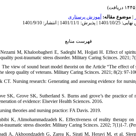
(۱۴۴۵
آموزش پرستاری
موضوع مقاله:
|
فهرست منابع
 Nezami M, Khaloobagheri E, Sadeghi M, Hojjati H. Effect of spiritu
 quality post-traumatic stress disorder. Military Caring Scinces. 2021; 7(
The view of sound heart model theorist on the Article “The effect of s
the sleep quality of veterans. Military Caring Scinces. 2021; 8(2): 97-10
ck CT. Nursing research: Generating and assessing evidence for nursin
ve SK, Grove SK, Sutherland S. Burns and grove’s the practice of nu
eneration of evidence: Elsevier Health Sciences. 2016.
rsing theories and nursing practice: FA Davis. 2019.
abibi K, Alimohammadzadeh K. Effectiveness of reality therapy on
st-traumatic stress disorder. Military Caring Scinces. 2202; 7(1)1-7. (Per
badi A, Akhoondzadeh G, Zarea K, Sirati M, Heravi M, et al. Sleep