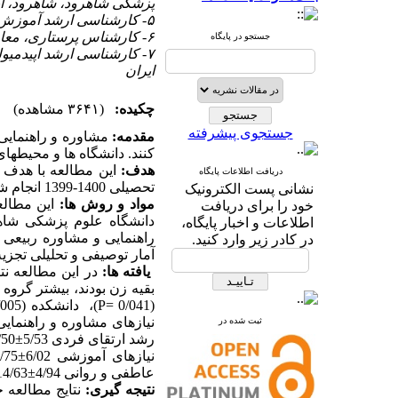
پزشکی شاهرود، شاهرود، ای
۵- کارشناسی ارشد آموزش پزشکی، معاونت آموزشی، دانشگاه علوم پزشکی شاهرود، شاهرود، ایران
۶- کارشناس پرستاری، معاونت درمان، دانشگاه علوم پزشکی شاهرود، شاهرود، ایران
جستجو در پایگاه
۷- کارشناسی ارشد اپیدمی
ایران
چکیده:
(۳۶۴۱ مشاهده)
جستجوی پیشرفته
مقدمه:
مشاوره و راهنمایی 
کنند. دانشگاه ها و محیطه
هدف:
این مطالعه با هدف ت
دریافت اطلاعات پایگاه
تحصیلی 1400-1399 انجام شد.
نشانی پست الکترونیک
مواد و روش ها:
خود را برای دریافت
دانشگاه علوم پزشکی شاهر
اطلاعات و اخبار پایگاه،
در کادر زیر وارد کنید.
آمار توصیفی و تحلیلی تجزیه
یافته ها:
نیازهای مشاوره و راهنمایی
ثبت شده در
رشد ارتقای فردی 5/53±19/50،
عاطفی و روانی 4/94±14/63 بودند و نمره کلی نیازهای مشاوره به ترتیب 23/28±84/87 بودند.
نتیجه گیری: