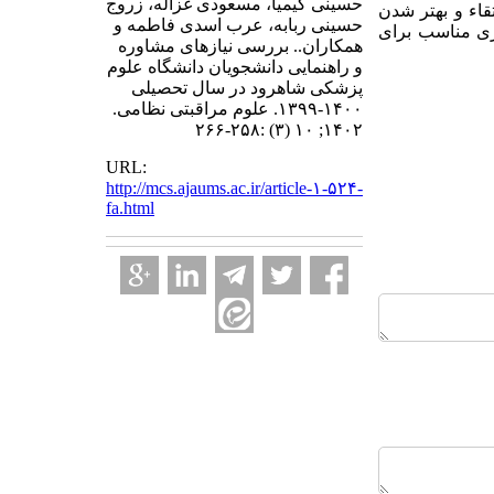
حسینی کیمیا، مسعودی غزاله، زروج
قاء و بهتر شدن
حسینی ربابه، عرب اسدی فاطمه و
زی مناسب برای
همکاران.. بررسی نیازهای مشاوره
و راهنمایی دانشجویان دانشگاه علوم
پزشکی شاهرود در سال تحصیلی
۱۴۰۰-۱۳۹۹. علوم مراقبتی نظامی.
۱۴۰۲; ۱۰ (۳) :۲۵۸-۲۶۶
URL:
http://mcs.ajaums.ac.ir/article-۱-۵۲۴-
fa.html