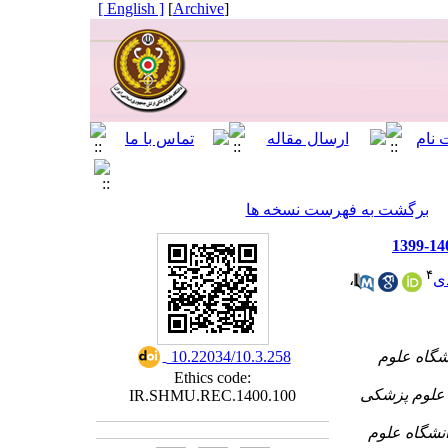
[ English ]
]
Archive
[
برگشت به فهرست نسخه ها
۴
ی
،
شگاه علوم
‎ 10.22034/10.3.258
Ethics code:
 علوم پزشکی
IR.SHMU.REC.1400.100
نشگاه علوم