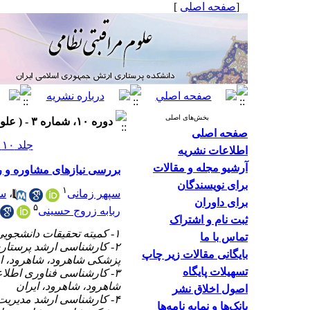
[
صفحه اصلی
]
بخش‌های اصلی
دوره ۱۰، شماره ۳ - ( علوم مراقبتی نظامی ۱۴۰۲ )
صفحه اصلی
جلد ۱۰ شماره ۳ صفحات ۲۶۶-۲۵۸
اطلاعات نشریه
آرشیو مجله و مقالات
بررسی نیازهای مشاوره و راه
برای نویسندگان
۱
سپهر زمانی
،
سح
برای داوران
۵
ربابه زروج حسینی
ثبت نام و اشتراک
۱- کمیته تحقیقات دانشجویی، دانشکده پزشکی، دانشگاه علوم پزشکی شاهرود، شاهرود، ایران
تماس با ما
۲- کارشناسی ارشد پرستار
بایگانی مقالات زیر چاپ
پزشکی شاهرود، شاهرود، ای
تسهیلات پایگاه
۳- کارشناسی فناوری اطلا
شاهرود، شاهرود، ایران
اصول اخلاق نشر
۴- کارشناسی ارشد مدیری
بانک‌ها و نمایه نامه‌ها