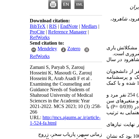
رود، شاهرود،
Download citation:
BibTeX
|
RIS
|
EndNote
|
Medlars
|
ProCite
|
Reference Manager
|
RefWorks
Send citation to:
ر مشکلاتش یاری
Mendeley
Zotero
 ضروری است.
RefWorks
 شاهرود در سال
Zamani S, Paryab S, Zarouj
ه به صورت توصیفی- مقطعی و به روش سرشماری بر روی 400 نفر از دانشجویان
Hosseini K, Masoudi G, Zarouj
یک و پرسشنامه
Hosseini R, Arab Asadi F et al .
راهنمایی و مشاوره ربیعی و همکاران استفاده شد، داده ها بعد از جمع آوری وارد SPSS نسخه 18 شده و با کمک
Examining the Counseling and
Guidance Needs of Sudents of
در این مطالعه نتایج نشان داد که از مجموع 400 نفر دانشجوی شرکت کننده (63 درصد) 254 نفر مرد و
Shahroud University of Medical
ه در مطالعه 20-18 سال (47/3 درصد) 189 نفر بودند و متغیرهای سن
Sciences in the Academic Year
2021-2022. MCS 2023; 10 (3) :258-
(P= 0/041)، دانشکده (P= 0/005) رشته تحصیلی (P= 0/016)، سال ورودی (P= 0/024) و شغل مادر (P= 0/039) با
266
نمایی به ترتیب
URL:
http://mcs.ajaums.ac.ir/article-
1-524-fa.html
17، خانوادگی و ازدواج 6/42±16/66، نیازهای شغلی 4/99±16/31 و در نهایت نیازهای
زمانی سپهر، پاریاب سحر، زروج
نتایج مطالعه حاضر نشان داد که نمره کلی نیازهای مشاوره و راهنمایی پایین تر از 100 بود که نشان