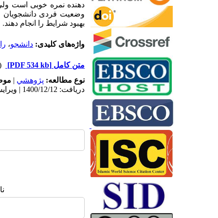
دهنده نمره خوبی است ولی 
وضعیت فردی دانشجویان و 
بهبود شرایط را انجام دهند.
واژه‌های کلیدی:
دانشجو
،
را
متن کامل
[PDF 534 kb]
(۱۱۹۵ در
نوع مطالعه:
پژوهشي
|
موض
دریافت: 1400/12/12 | ویرایش نهایی: 1401/10/15 | پذیرش: 1401/10/18 | انتشار: 1402/7/10
نا