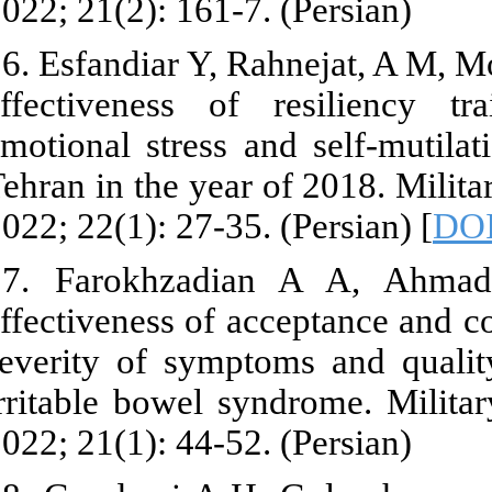
2022; 21(2): 1
16. Esfandiar
effectivenes
emotional stre
Tehran in the
2022; 22(1): 2
17. Farokhz
effectiveness
severity of s
irritable bow
2022; 21(1): 4