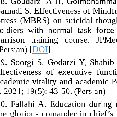
18. Goudarzi
Samadi S. Eff
Stress (MBRS)
soldiers wit
garrison tra
(Persian) [
DO
19. Soorgi S
effectiveness
academic vita
J. 2021; 19(5)
20. Fallahi A
the glorious 