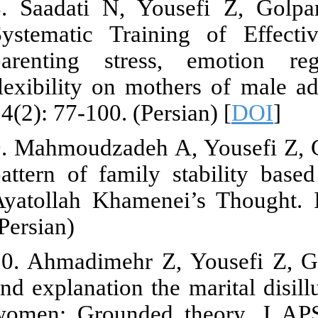
8. Saadati N
Systematic T
parenting st
flexibility o
14(2): 77-100.
9. Mahmoudza
pattern of fa
Ayatollah Kh
(Persian)
10. Ahmadime
and explanati
women: Groun