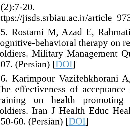
8(2)
https://jisds.s
35. Rostami M
cognitive-beha
soldiers. Mil
507. (Persian) 
36. Karimpou
The effectiv
training on 
soldiers. Ira
350-60. (Persi