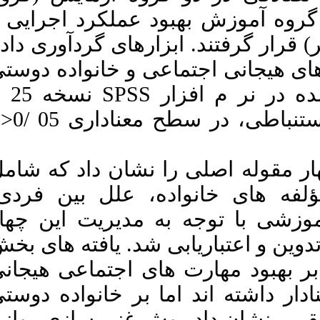
لکرد اجرایی و
د. ابزارهای گردآوری داده
خانواده دوستی
بودند. داده های گردآوری شده در نر م افزار SPSS نسخه 25 با
استفاده از آمار توصیفی و استنباطی، در سطح معناداری P>0/ 05
ان داد که شامل
علل بین فردی
ریت این چهار
 یافته های بخش
جتماعی هیجانی
(F=89/10 , P=0/001) ی
غنی سازی روانی