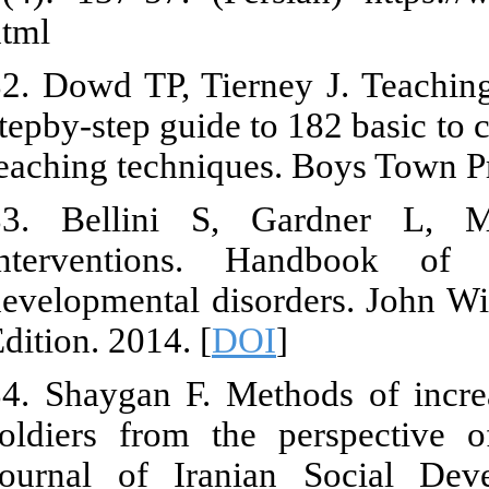
html
32. Dowd TP, 
stepby-step gu
teaching tech
33. Bellini
interventio
developmental
Edition. 2014.
34. Shaygan F
soldiers fro
Journal of I