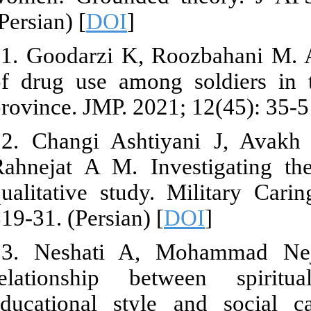
(Persian) [
DO
11. Goodarzi 
of drug use 
province. JMP.
12. Changi A
Rahnejat A M
qualitative s
319-31. (Persi
13. Neshati
relationship
educational 