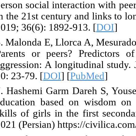
person social 
in the 21st ce
2019; 36(6): 1
6. Malonda E,
Parents or p
aggression: A 
10: 23-79. [
D
7. Hashemi Ga
education ba
skills of girl
2021 (Persian)