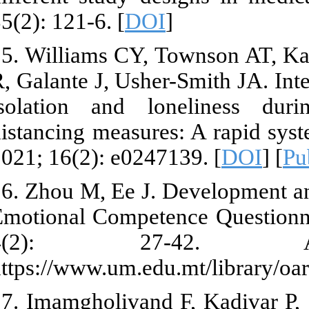
35(2): 121-6. 
25. Williams 
R, Galante J, 
isolation a
distancing me
2021; 16(2): 
26. Zhou M, E
Emotional Co
4(2): 
https://www.u
27. Imamgholi