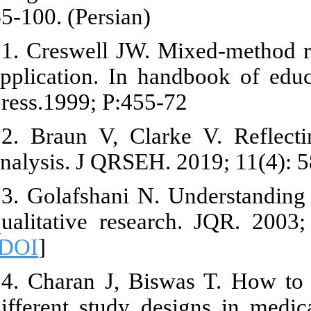
65-100. (Persi
21. Creswell 
application. 
press.1999; P
22. Braun V, 
analysis. J QR
23. Golafshani
qualitative r
[
DOI
]
24. Charan J,
different stu