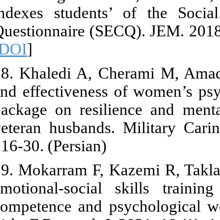
indexes stud
Questionnaire
[
DOI
]
28. Khaledi A
and effectiv
package on r
veteran husba
216-30. (Persi
29. Mokarram 
emotional-so
competence an