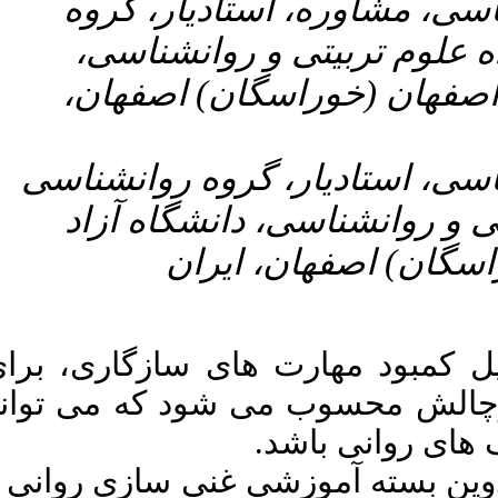
۲-  گروه
Download citation:
انشناسی
BibTeX
|
RIS
|
EndNote
|
Medlars
|
ProCite
|
Reference Manager
|
) اصفهان
RefWorks
Send citation to:
Mendeley
Zotero
RefWorks
۳- انشناسی
Karimi A, Yousefi Z, Torkan H.
گاه آزاد
Compilation of the Psychological
Enrichment Training Package for
ن
Soldiers and Comparing its
Effectiveness with Psychotherapy
Based on Improving Executive
Function on Improving Emotional-
Social Skills and Family Friendship
سازگاری، برای
of SoldiersFoldiers: A Mixed
Method Study. MCS 2022; 9 (4)
د که می تواند
:344-356
URL:
http://mcs.ajaums.ac.ir/article-
1-595-fa.html
 سازی روانی و
کریمی علیرضا، یوسفی زهرا، ترکان