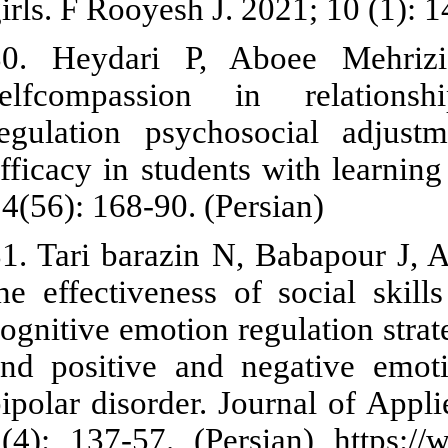
girls. F Rooye
30. Heydari
selfcompass
regulation p
efficacy in st
14(56): 168-90
31. Tari bara
the effectiven
cognitive emot
and positive
bipolar disor
2(4): 137-57. 