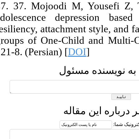
37. 37. Mojo
adolescence 
resiliency, at
groups of One
221-8. (Persia