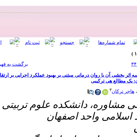
[ English ]
]
Archive
[
برگشت به فهرست نسخه ها
بود عملکرد اجرایی بر ارتقای
۱- م تربیتی
‎ 10.22034/9.4.344
ن