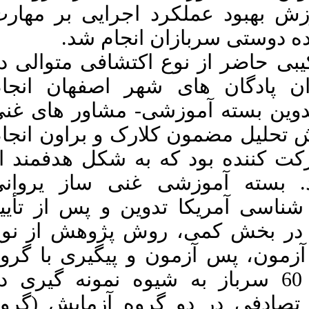
هاجر. تدوین بسته آموزش غنی
رایی بر مهارت
سازی روانی سربازان و مقایسه اثر
بخشی آن با روان درمانی مبتنی بر
جام شد
بهبود عملکرد اجرایی بر ارتقای
مهارت های هیجانی اجتماعی و
: ی متوالی در
خانواده دوستی سربازان: یک مطالع
ر اصفهان انجام
هی ترکیبی. علوم مراقبتی نظامی.
۱۴۰۱; ۹ (۴) :۳۴۴-۳۵۶
شاور های غنی
URL:
و براون انجام
http://mcs.ajaums.ac.ir/article-۱-۵۹۵-
fa.html
شکل هدفمند از
ی ساز یروانی
 پس از تأیید
پژوهش از نوع
یگیری با گروه
باز به شیوه نمونه گیری در
 آزمایش (گروه