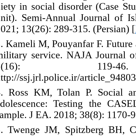
piety in socia
unit). Semi-A
2021; 13(26): 
3. Kameli M, P
military serv
5(16)
http://ssj.jrl.
4. Ross KM, 
adolescence:
sample. J EA. 
5. Twenge JM