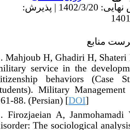
1402/1/ | ویرایش نهایی: 1402/3/20 | پذیرش
1. Mahjoub H,
military serv
citizenship 
students). Mi
161-88. (Persi
2. Firozjaei
disorder: The 