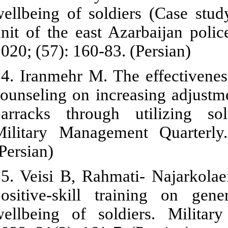
wellbeing of 
unit of the 
2020; (57): 16
14. Iranmehr 
counseling on 
barracks thr
Military Man
(Persian)
15. Veisi B, 
positive-skil
wellbeing of