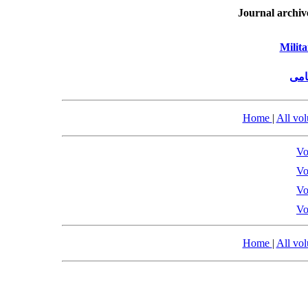
Journal archiv
Milit
امی
Home
|
All vo
Vo
Vo
Vo
Vo
Home
|
All vo