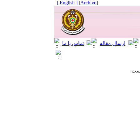
[ English ]
]
Archive
[
است.