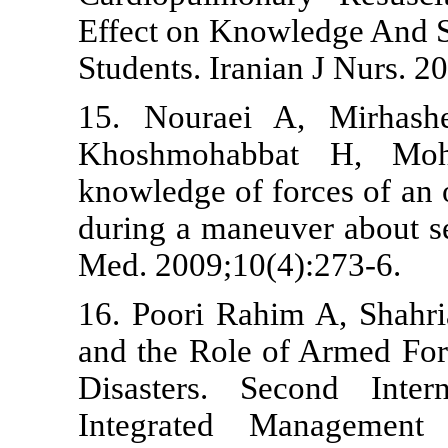
Effect on Kno
Students. Iran
15. Nouraei‎
Khoshmohabb
knowledge of f
during a maneu
Med. 2009;10(
16. Poori Rah
and the Role 
Disasters. S
Integrated 