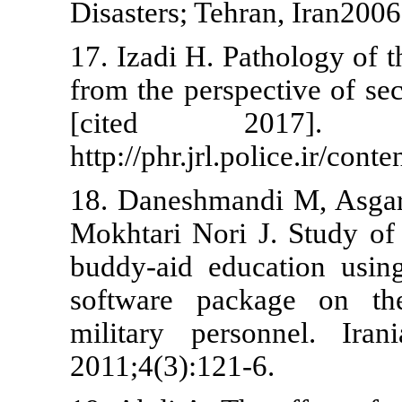
Disasters; Teh
17. Izadi H. P
from the persp
[cited 
http://phr.jrl
18. Daneshman
Mokhtari Nori 
buddy-aid ed
software pa
military per
2011;4(3):121