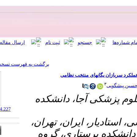
[ English ]
]
Archive
[
برگشت به فهرست نسخه ها
نتخب نظامی
۱-  دانشکده
‎ 10.29252/mcs.4.4.227
۲- ان، تهران
اری، گروه