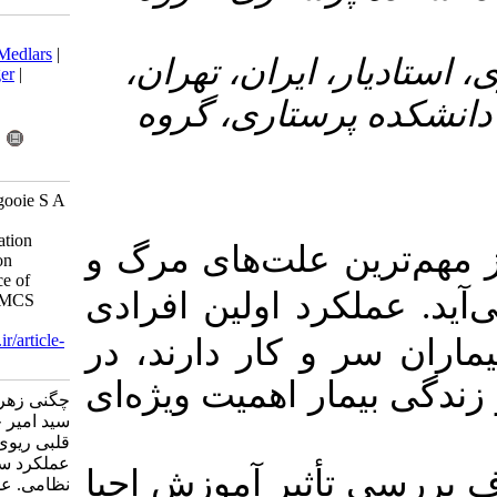
Download citation:
BibTeX
|
RIS
|
EndNote
|
Medlars
|
۳- ن، تهران
ProCite
|
Reference Manager
|
RefWorks
اری، گروه
Send citation to:
Mendeley
Zotero
RefWorks
Chegeni Z, Aliyari S, Pishgooie S A
H. The Effect of Basic
Cardiopulmonary Resuscitation
لت
های مرگ و
Training, by the Presentation
Method, on the Performance of
 اولین افرادی
Soldiers in Military Units. MCS
2017; 4 (4) :227-235
URL:
http://mcs.ajaums.ac.ir/article-
کار دارند، در
1-188-fa.html
اهمیت ویژه
ای
چگنی زهرا، علیاری شهلا، پیشگویی
سید امیر حسین. تاثیر آموزش احیای
قلبی ریوی پایه به روش نمایش بر
عملکرد سربازان یگانهای منتخب
ر آموزش احیا
نظامی. علوم مراقبتی نظامی.