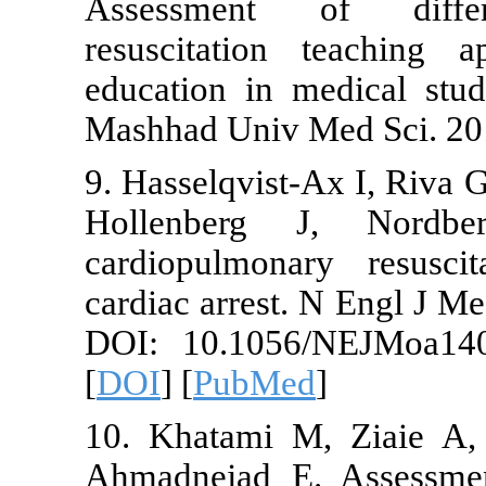
Assessment
resuscitatio
education in
Mashhad Univ 
9. Hasselqvist
Hollenberg
cardiopulmon
cardiac arres
DOI: 10.105
[
DOI
] [
PubM
10. Khatami 
Ahmadnejad E