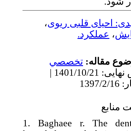
،
بی ریوی
خصصي
دریافت: 1396/8/8 | ویرایش نهایی: 1401/10/21 |
1. Baghaee r