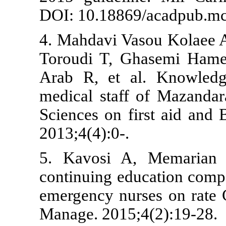
DOI: 10.18869
4. Mahdavi V
Toroudi T, G
Arab R, et a
medical staff
Sciences on f
2013;4(4):0-.
5. Kavosi A
continuing ed
emergency nur
Manage. 2015;