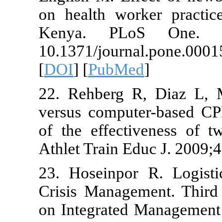
on health wo
Kenya. PLo
10.1371/jou
[
DOI
] [
PubM
22. Rehberg 
versus compu
of the effect
Athlet Train E
23. Hoseinpo
Crisis Manage
on Integrate