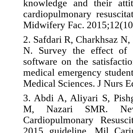
knowledge an
cardiopulmon
Midwifery Fac
2. Safdari R,
N. Survey th
software on t
medical emerg
Medical Scien
3. Abdi A, Al
M, Nazari
Cardiopulmon
2015 guideli