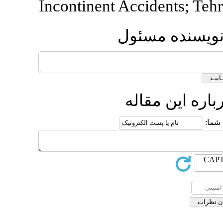
Incontinent Ac
ول
ه