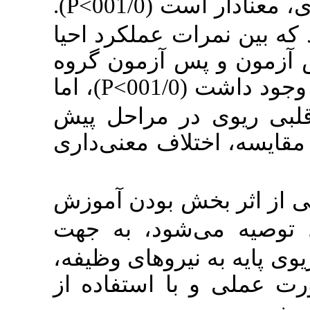
).
P<
001/
 عملکرد احیا
 آزمون گروه
)، اما
P<
ر مراحل پیش
لاف معنی
داری
ش بودن آموزش
ود، به جهت
نیروهای وظیفه
 استفاده از