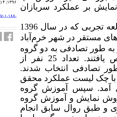
۱۳۹۶; ۴ (۴) :۲۲۷-۲۳۵
لکرد سربازان
URL:
http://mcs.ajaums.ac.ir/article-۱-۱۸۸-
fa.html
در این مطالعه تجربی که در سال 1396
ر شهر خرم
آباد
ی به دو گروه
مداخله و مقایسه تخصیص یافتند. تعداد 25 نفر از
 انتخاب شدند
 عملکرد محقق
 آموزش گروه
 آموزش گروه
ل سابق انجام