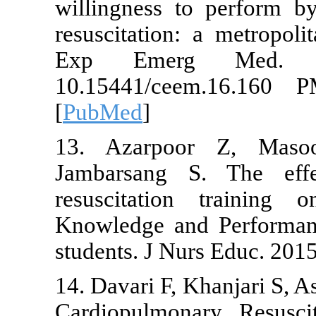
willingness 
resuscitation
Exp Emerg
10.15441/ce
[
PubMed
]
13. Azarpo
Jambarsang 
resuscitati
Knowledge an
students. J Nu
14. Davari F, 
Cardiopulmon