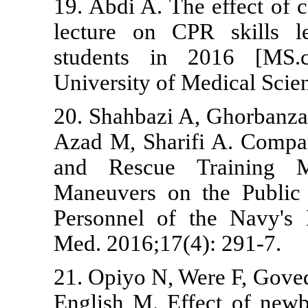
19. Abdi A. T
lecture on C
students in
University of 
20. Shahbazi 
Azad M, Shari
and Rescue
Maneuvers on
Personnel of
Med. 2016;17(
21. Opiyo N, 
English M. Ef