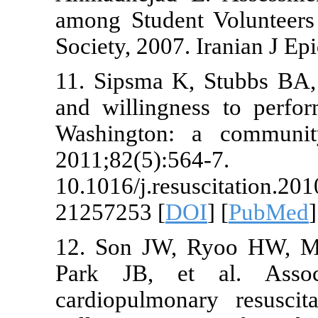
among Studen
Society, 2007.
11. Sipsma K,
and willingn
Washington: 
2011;
10.1016/j.r
21257253 [
D
12. Son JW,
Park JB, et
cardiopulmon