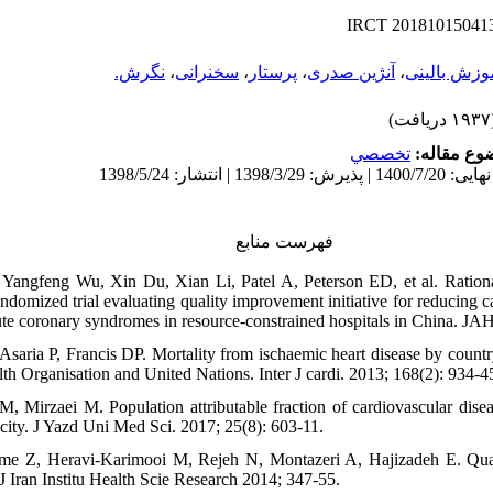
IRCT
20181015041
نگرش.
،
سخنرانی
،
پرستار
،
آنژین صدری
،
وزش بالینی
(۱۹۳۷
ضوع مقاله
تخصصي
فهرست منابع
 Yangfeng Wu, Xin Du, Xian Li, Patel A, Peterson ED, et al. Rationa
ndomized trial evaluating quality improvement initiative for reducing 
ute coronary syndromes in resource-constrained hospitals in China. JA
Asaria P, Francis DP. Mortality from ischaemic heart disease by country,
h Organisation and United Nations. Inter J cardi. 2013; 168(2): 934-4
 Mirzaei M. Population attributable fraction of cardiovascular disea
 city. J Yazd Uni Med Sci. 2017; 25(8): 603-11.
me Z, Heravi-Karimooi M, Rejeh N, Montazeri A, Hajizadeh E. Qualit
 J Iran Institu Health Scie Research 2014; 347-55.