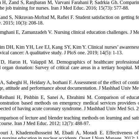
h H, Zand S, Ranjbaran M, Varvani Farahani P, Sadrkia Gh. Comparin
the job training for nurses. Iran J Med Educ. 2016; 15(73): 577-88.
nd S, Nikravan-Mofrad M, Rafiei F. Student satisfaction on getting fee
 2015; 10(3): 208-18.
omghani E, Zamanzadeh V. Nursing clinical education challenges. J M
 DH, Kim YH, Lee EJ, Kang SY, Kim Y. Clinical nurses’ awareness 
vical cancer: A qualitative study. J PloS one. 2019; 14(5): 1-13.
D, Haron H, Valappil M. Demographics of healthcare professional
organ donation: Survey of critical care areas in a tertiary hospital. 
A, Sabeghi H, Heidary A, borhani F. Assessment of the effect of cont
e, attitude and performance about documentation. J Mashhad Univ Med
 Reihani H, Pishbin E, Sanei A, Ebrahimi M. Comparison of educati
onstration based methods on emergency medical services providers 
spected of having acute coronary syndrome. J Mashhad Univ Med Sci. 2
mparison of lecture and blender teaching methods on learning and satis
course. Iran J Med Educ. 2012; 12(7): 488-97.
ouri J, Khademolhosseini M, Ebadi A, Moradi E. Effectiveness of
in nursing education in nuclear accidents. Quart J Nurs Manage. 2012; 1