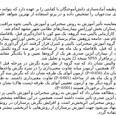
ه آماده‌سازی دانش‌آموختگان با کفایتی را بر عهده دارد که بتوانند 
های مددجویان را تشخیص داده و در پرتو استفاده از بهترین شواهد عل
ایسه تأثیر آموزش به روش سخنرانی و آموزش بالینی نحوه مراقبت از
رستاران بخش اورژانس بیمارستان‌های نظامی شهر مشهد‏ انجام شد
رآزمایی بالینی سه گروهه- یک سو کور، با اندازه‌گیری قبل، بلافاصله 
خله در سال 98-1397 انجام شد. جامعه پژوهش تمام پرستاران شاغل در بخش اورژانس بی
وه آموزش سخنرانی، بالینی و کنترل قرار گرفتند. ابزار گردآوری داده
که قبل، بلافاصله و یک ماه بعد از مداخله در هر سه گروه تکمیل
ز بیماران آنژین صدری هر یک از گروه‌ها تعیین و با یکدیگر مقایسه 
نسخه 22 تجزیه و تحلیل شد.
SPSS
 نرم‌افزار
لیس نشان داد که سه گروه از نظر نمره نگرش در مرحله قبل از
همچنین، آزمون میانه تفاوت معنی‌داری را در نمره نگرش واحدهای
P
آزمون آنوای یک طرفه نشان داد که نگرش سه گروه 
P=
اد (0/456
تفاوت معنی‌داری داشتند. به ط
)
P<
) و یک ماه بعد از مداخله (0/001
ز دو گروه دیگر بود و آزمون تعقیبی آنوای یک طرفه (پست هاک) نشان 
).
P<
نی‌دار برخوردار هستند (0/001
ن مطالعه نشان داد که آموزش به روش سخنرانی و آموزش بالینی بر
ان آنژین صدری تأثیر مثبت داشته است. همچنین، در این مطالعه مش
 روش سخنرانی اثربخش‌تر است و افزایش نگرش پرستاران در روش
پیشنهاد می‌شود جهت آموزش پرستاران از روش‌هایی با اثربخشی بیشتر ه
تفاده گردد