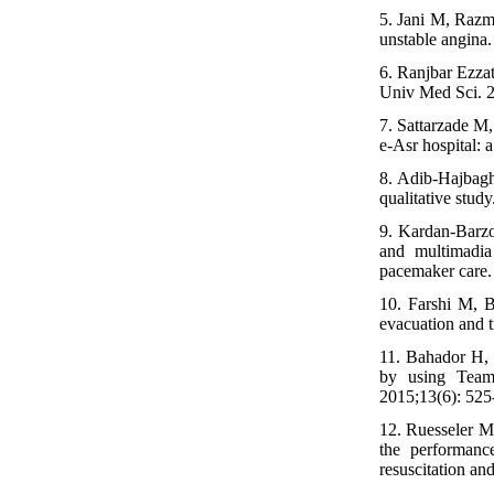
5. Jani M, Razm-
unstable angina.
6. Ranjbar Ezza
Univ Med Sci. 2
7. Sattarzade M,
e-Asr hospital: 
8. Adib-Hajbaghe
qualitative stud
9. Kardan-Barzo
and multimadia
pacemaker care. 
10. Farshi M, B
evacuation and t
11. Bahador H, 
by using Team-
2015;13(6): 525
12. Ruesseler M
the performanc
resuscitation an