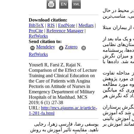
در محیط در حال
می، مناسب‌ترین
Download citation:
BibTeX
|
RIS
|
EndNote
|
Medlars
|
 بیماران مبتلا
ProCite
|
Reference Manager
|
RefWorks
و یک ماه بعد از
Send citation to:
مارستان‌های نظامی
Mendeley
Zotero
‌ها، پرسشنامه‌‌
RefWorks
 و میزان نگرش
شد. داده‌ها با
Yousefi R, Farsi Z, Rajai N.
Comparison of the Effect of Lecture
 مداخله تفاوت
Training and Clinical Education on
).  مورد پژوهش
the Care of Patients with Angina
). مورد مطالعه
Pectoris on Attitude of Nurses in
وری که میانگین
Emergency Department of Military
داد که نگرش هر
Hospitals of in Mashhad. MCS
2019; 6 (1) :27-38
 نگرش پرستاران
URL:
http://mcs.ajaums.ac.ir/article-
خص شد که آموزش
1-281-fa.html
 آموزش بالینی
مانند آموزش بر
یوسفی رضا، فارسی زهرا، رجایی
ناهید. مقایسه تأثیر آموزش به روش