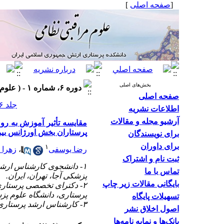
]
صفحه اصلی
[
بخش‌های اصلی
دوره ۶، شماره ۱ - ( علوم مراقبتی نظامی ۱۳۹۸ )
صفحه اصلی
جلد ۶ شماره ۱ صفحات ۳۸-۲۷
اطلاعات نشریه
آرشیو مجله و مقالات
مقایسه تأثیر آموزش به رو
پرستاران بخش اورژانس بی
برای نویسندگان
برای داوران
۱
زهرا 
،
رضا یوسفی
ثبت نام و اشتراک
دانشجوی کارشناس ارشد پر
تماس با ما
پزشکی آجا، تهران، ایران.
بایگانی مقالات زیر چاپ
دکترای تخصصی پرستاری (آ
پرستاری، دانشگاه علوم پزش.
تسهیلات پایگاه
۳- کارشناس ارشد پرستاری، گروه مادر و نوزاد، دانشکده پرستاری، دانشگاه علوم پزشکی آجا، تهران، ایران.
اصول اخلاق نشر
بانک‌ها و نمایه نامه‌ها