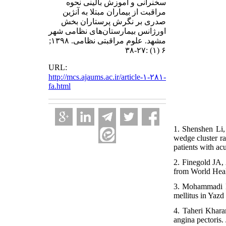
سخنرانی و آموزش بالینی نحوه
مراقبت از بیماران مبتلا به آنژین
صدری بر نگرش پرستاران بخش
اورژانس بیمارستان‌های نظامی شهر
مشهد. علوم مراقبتی نظامی. ۱۳۹۸;
۶ (۱) :۲۷-۳۸
URL:
http://mcs.ajaums.ac.ir/article-۱-۲۸۱-
fa.html
1. Shenshen Li,
wedge cluster ra
patients with ac
2. Finegold JA, 
from World Healt
3. Mohammadi M,
mellitus in Yazd
4. Taheri Khara
angina pectoris.