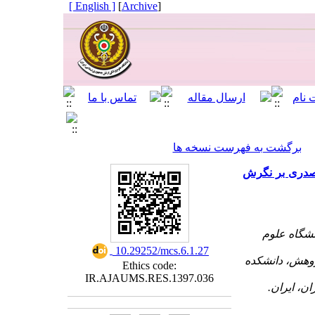
[ English ]
]
Archive
[
برگشت به فهرست نسخه ها
ن صدری بر نگرش
۱- اه علوم
‎ 10.29252/mcs.6.1.27
۲- ش، دانشکده
Ethics code:
IR.AJAUMS.RES.1397.036