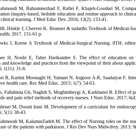
Mahmoudi M, Bahramnezhad F, Rafiei F, Khajeh-Goodari M. Comparis
tion (inquiry-based, bedside education and routine approach to clinical
 clinical learning. J Med Educ Dev. 2016; 13(2): 133-41.
BB, Hinkle J, Cheever K. Brunner & sudarths Textbook of Medicai-Surg
ealth; 2017. 151-61 p.
wks J, Keene A Textbook of Medicai-Surgical Nursing. 8TH, editor:
aee H, Nouhi E, Taher Harikandee S. The effect of education on tr
s and knowledge and practices from the viewpoint of their about applicat
; 1(11): 31-8.
oei R, Karimi Moonaghi H, Yamani N, Irajpoor A.R, Saadatyar F. Intre
ove health care. Rec Med Educ. 2015; 1(7): 54-63.
, Fallahinia Gh, Naghdi S, Moghimbeygi A, Karkhanei B. Effect of p
de and pain relief methode of recovery nueses. J Nurs Educ. 2017; 6(4)
ahriari M, Doosti Irani M. Development of a curriculum for endoscopy
; 5(1): 38-43.
ahmoodi M, KalantarZadeh M. The effect of Nursing roles on the nur
are of the patients with parkinson. J Res Dev Nurs Midwifery. 2013; 9(