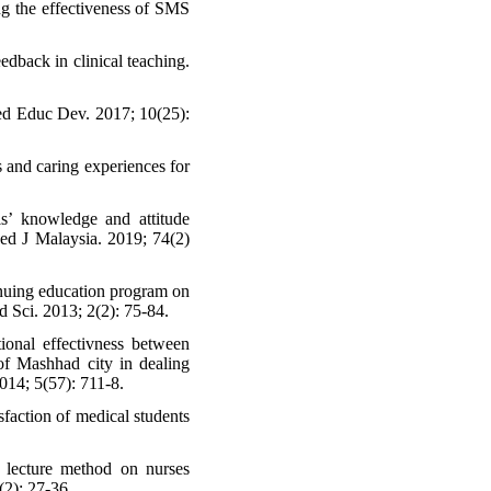
g the effectiveness of SMS
dback in clinical teaching.
ed Educ Dev. 2017; 10(25):
and caring experiences for
s’ knowledge and attitude
Med J Malaysia. 2019; 74(2)
inuing education program on
 Sci. 2013; 2(2): 75-84.
onal effectivness between
of Mashhad city in dealing
014; 5(57): 711-8.
faction of medical students
 lecture method on nurses
(2): 27-36.