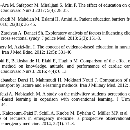
Ara M, Safapoor M, Miralijani S, Miri F. The effect of education on qu
 Cardiovasc Nurs J 2017; 5(4): 28-35.
tabadi M, Mahdian M, Eslami H, Amini A. Patient education barriers fr
016; 26(81): 36-45.
 Zareiyan A, Danaei Sh. Exploratory analysis of factors influencing cl
a cross-sectional syudy. J police Med. 2013; 2(3): 151-8.
ry M, Azizi-fini I. The concept of evidence-based education in nursing
y. Iran J Med Educ. 2012; 12(5): 331-46.
ki E, Bakhshande H, Elahi E, Haghjo M. Comparison of the effect of
 method on knowledge, attitude, and performance of cardiac car
Cardiovasc Nurs J. 2016; 4(4): 6-13.
abatabar Darzi H, Mahmoudi H, Mokhtari Nouri J. Comparison of nu
ransport by lecture and e-learning methods. Iran J Military Med. 2012; 
feizi A, Nabizadeh M. A study on the midwifery students perception of
Based learning in coparison with conventional learning. J Ur
-34.
, Kalozoumi-Paizi F, Schill A, Knobe M, Byhahn C, Müller MP, et al.
e of lecturers in emergency medicine: a prospective observational
d emergency medicine. 2014; 22(1): 71-8.