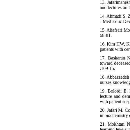
13. Jafarimanes
and lectures on 
14. Ahmadi S, Za
J Med Educ Dev.
15. Aliafsari M
68-81.
16. Kim HW, Kim
patients with cer
17. Baskaran N
toward deceased 
:109-15.
18. Abbaszadeh 
nurses knowledg
19. Bolordi E,
lecture and dem
with patient su
20. Jafari M. Co
in biochemistry 
21. Mokhtari N
learning levels 