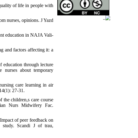
ality of life in people with
om nurses, opinions. J Yazd
ient education in NAJA Vali-
 and factors affecting it: a
 education through lecture
e nurses about temporary
rsing care learning in air
14(1): 27-31.
 the children,s care course
mian Nurs Midwifery Fac.
 Impact of peer feedback on
 study. Scandi J of trau,