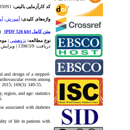
350
N1
کد کارآزمایی بالینی:
آم
،
آموزش
واژه‌های کلیدی:
 دریافت)
[PDF 526 kb]
متن کامل
مو:
|
پژوهشي
نوع مطالعه:
دریافت: 1398/3/9 | ویرایش نهایی: 1400/7/20 | پذیرش: 1398/3/29 | انتشار: 1398/5/24
l and design of a stepped-
cardiovascular events among
H 2015; 169(3): 349-55.
 region, and age: statistics
5.
se associated with diabetes
y of life in patients with