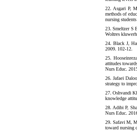
22. Asgari P, 
methods of educa
nursing students
23. Smeltzer S 
Woltres kluwerh
24. Black J, Ha
2009. 102-12.
25. Hooseinrez
attitudes toward
Nurs Educ. 2015
26. Jafaei Dalo
strategy to impr
27. Oshvandi Kh
knowledge attitu
28. Adibi P, Sh
Nurs Educ. 2016
29. Safavi M, M
toward nursing c