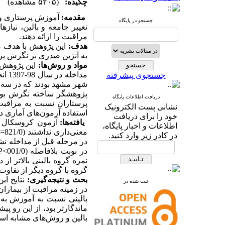
چکیده:
(۵۲۰۵ مشاهده)
مقدمه:
آموزش پرستاری وظیف
جستجو در پایگاه
تغییر جامعه و بالین، نیاز
مراقبت را ارائه دهند.
هدف:
این پژوهش با هدف مق
به آنژین صدری بر نگرش پ.
مواد و روش‌ها:
این پژوهش کا
مدا
جستجوی پیشرفته
شهر مشهد بودند که در سه گر
پژوهشگر ساخته نگرش بود 
دریافت اطلاعات پایگاه
پرستاران نسبت به مراقبت ا
نشانی پست الکترونیک
استفاده آزمون‌های آماری در
خود را برای دریافت
یافته‌ها:
آزمون کروسکال وا
اطلاعات و اخبار پایگاه،
=
معنی‌داری نداشتند (821/0
در کادر زیر وارد کنید.
در مرحله قبل از مداخله نشان ند
P<
در نوبت بلافاصله (001/0
نمره گروه بالینی بالاتر ا
گروه با گروه دیگر از تفاوت مع
بحث و نتیجه‌گیری:
نتایج ای
ثبت شده در
در زمینه مراقبت از بیمار
بالینی نسبت به آموزش به
ماندگارتر بود، از این رو 
بالین و روش‌های مشابه اس.